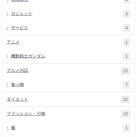
ガジェット
3
サービス
4
アニメ
1
機動戦士ガンダム
1
グルメの話
13
食べ物
7
ダイエット
22
ファッション・小物
13
服
1