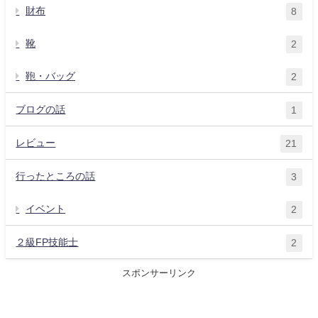
財布
8
靴
2
鞄・バッグ
2
ブログの話
1
レビュー
21
行ったところの話
3
イベント
2
２級FP技能士
2
スポンサーリンク