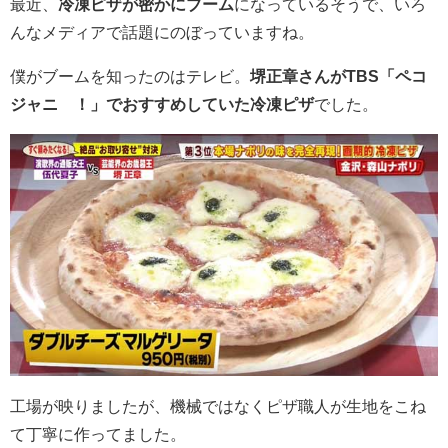
最近、
冷凍ピザが密かにブーム
になっているそうで、いろ
んなメディアで話題にのぼっていますね。
僕がブームを知ったのはテレビ。
堺正章さんが
TBS
「ペコ
ジャニ
∞
！」でおすすめしていた冷凍ピザ
でした。
工場が映りましたが、機械ではなくピザ職人が生地をこね
て丁寧に作ってました。