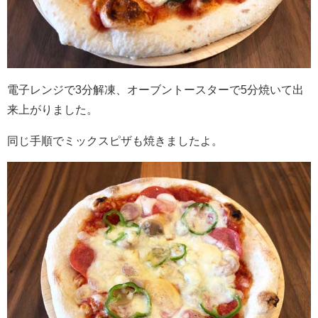
電子レンジで
3
分解凍、オーブントースターで
5
分焼いて出
来上がりました。
同じ手順でミックスピザも焼きましたよ。