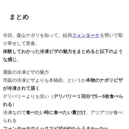
まとめ
今回、森山ナポリを知って、結局
フォンターナ
を勢いで取
り寄せして実食。
体験してわかった冷凍ピザの魅力をまとめると以下のよう
な感じ
。
通販の冷凍ピザの魅力
市販の冷凍ピザよりも本格的、というか
本物のナポリピザ
が冷凍されて届く
デリバリーよりも安い（
デリバリー１回分で5～6枚食べら
れる
）
冷凍なので
食べたい時に食べたい量だけ
、アツアツが食べ
られる
フォンターナのミックスピザがやたらうまかった
w