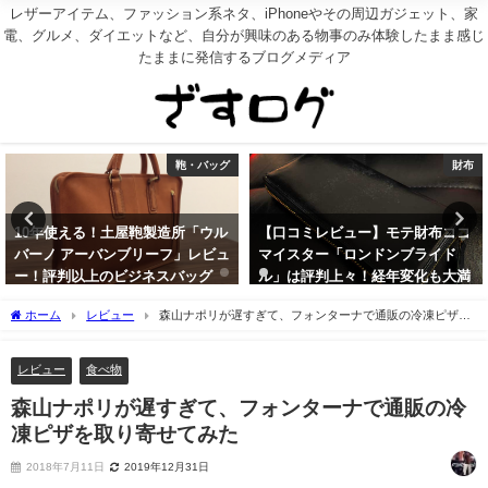
レザーアイテム、ファッション系ネタ、iPhoneやその周辺ガジェット、家
電、グルメ、ダイエットなど、自分が興味のある物事のみ体験したまま感じ
たままに発信するブログメディア
鞄・バッグ
財布
10年使える！土屋鞄製造所「ウル
【口コミレビュー】モテ財布ココ
バーノ アーバンブリーフ」レビュ
マイスター「ロンドンブライド
ー！評判以上のビジネスバッグ
ル」は評判上々！経年変化も大満
足
2021年12月24日
ホーム
レビュー
森山ナポリが遅すぎて、フォンターナで通販の冷凍ピザを
2019年9月18日
取り寄せてみた
レビュー
食べ物
森山ナポリが遅すぎて、フォンターナで通販の冷
凍ピザを取り寄せてみた
2018年7月11日
2019年12月31日